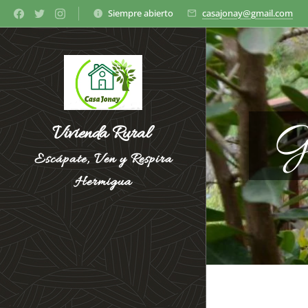
Siempre abierto
casajonay@gmail.com
G
Vivienda Rural
Escápate, Ven y Respira
Hermigua