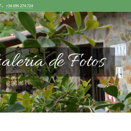
+34 696 274 724
alería de Fotos